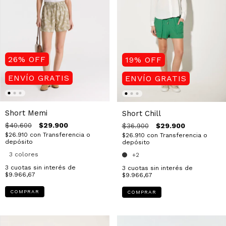
26
%
OFF
19
%
OFF
ENVÍO GRATIS
ENVÍO GRATIS
Short Memi
Short Chill
$29.900
$29.900
$40.600
$36.900
$26.910
con
Transferencia o
$26.910
con
Transferencia o
depósito
depósito
3 colores
+2
3
cuotas sin interés de
3
cuotas sin interés de
$9.966,67
$9.966,67
COMPRAR
COMPRAR