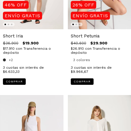
26
%
OFF
46
%
OFF
ENVÍO GRATIS
ENVÍO GRATIS
Short Petunia
Short Iria
$29.900
$19.900
$40.600
$36.900
$26.910
con
Transferencia o
$17.910
con
Transferencia o
depósito
depósito
3 colores
+2
3
cuotas sin interés de
3
cuotas sin interés de
$9.966,67
$6.633,33
COMPRAR
COMPRAR