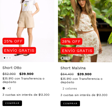
25
%
OFF
38
%
OFF
ENVÍO GRATIS
ENVÍO GRATIS
Short Otto
Short Malvina
$39.900
$39.900
$52.900
$64.400
$35.910
con
Transferencia o
$35.910
con
Transferencia o
depósito
depósito
+2
2 colores
3
cuotas sin interés de
$13.300
3
cuotas sin interés de
$13.300
COMPRAR
COMPRAR