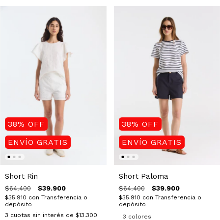
38
%
OFF
38
%
OFF
ENVÍO GRATIS
ENVÍO GRATIS
Short Rin
Short Paloma
$39.900
$39.900
$64.400
$64.400
$35.910
con
Transferencia o
$35.910
con
Transferencia o
depósito
depósito
3
cuotas sin interés de
$13.300
3 colores