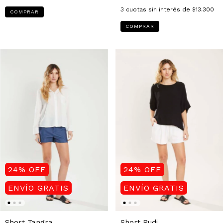
3
cuotas sin interés de
$13.300
COMPRAR
COMPRAR
24
%
OFF
24
%
OFF
ENVÍO GRATIS
ENVÍO GRATIS
Short Tangra
Short Rudi