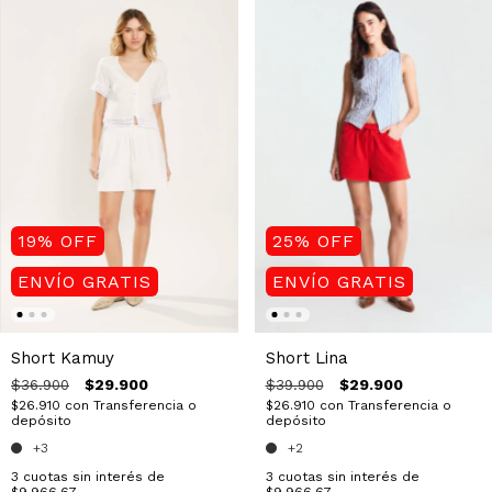
25
%
OFF
19
%
OFF
ENVÍO GRATIS
ENVÍO GRATIS
Short Lina
Short Kamuy
$29.900
$29.900
$39.900
$36.900
$26.910
con
Transferencia o
$26.910
con
Transferencia o
depósito
depósito
+2
+3
3
cuotas sin interés de
3
cuotas sin interés de