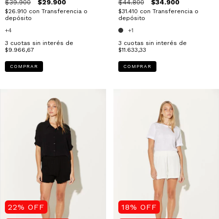
$29.900
$34.900
$39.900
$44.800
$26.910
con
Transferencia o
$31.410
con
Transferencia o
depósito
depósito
+4
+1
3
cuotas sin interés de
3
cuotas sin interés de
$9.966,67
$11.633,33
COMPRAR
COMPRAR
22
%
OFF
18
%
OFF