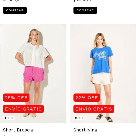
$9.966,67
$9.966,67
COMPRAR
COMPRAR
25
%
OFF
22
%
OFF
ENVÍO GRATIS
ENVÍO GRATIS
Short Brescia
Short Nina