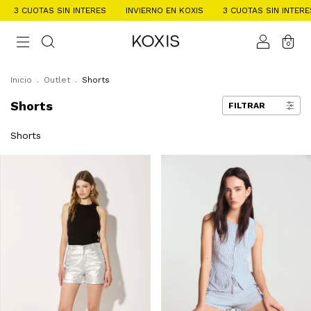
SIN INTERES
INVIERNO EN KOXIS
3 CUOTAS SIN INTERES
INVIERN
0
Inicio
.
Outlet
.
Shorts
Shorts
FILTRAR
Shorts