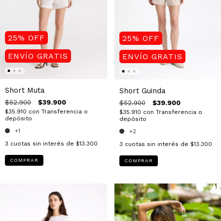
25
%
OFF
25
%
OFF
ENVÍO GRATIS
ENVÍO GRATIS
Short Muta
Short Guinda
$39.900
$39.900
$52.900
$52.900
$35.910
con
Transferencia o
$35.910
con
Transferencia o
depósito
depósito
+1
+2
3
cuotas sin interés de
$13.300
3
cuotas sin interés de
$13.300
COMPRAR
COMPRAR