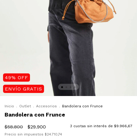
49
%
OFF
ENVÍO GRATIS
Inicio
.
Outlet
.
Accesorios
.
Bandolera con Frunce
Bandolera con Frunce
$58.800
$29.900
3
cuotas sin interés de
$9.966,67
Precio sin impuestos
$24.710,74