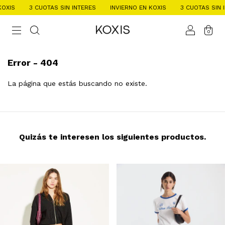
OXIS
3 CUOTAS SIN INTERES
INVIERNO EN KOXIS
3 CUOTAS SIN I
0
Error - 404
La página que estás buscando no existe.
Quizás te interesen los siguientes productos.