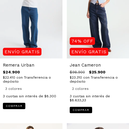
74
%
OFF
ENVÍO GRATIS
ENVÍO GRATIS
Remera Urban
Jean Cameron
$24.900
$25.900
$98.900
$22.410
con
Transferencia o
$23.310
con
Transferencia o
depósito
depósito
3 colores
2 colores
3
cuotas sin interés de
$8.300
3
cuotas sin interés de
$8.633,33
COMPRAR
COMPRAR