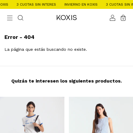
XIS
3 CUOTAS SIN INTERES
INVIERNO EN KOXIS
3 CUOTAS SIN IN
0
Error - 404
La página que estás buscando no existe.
Quizás te interesen los siguientes productos.