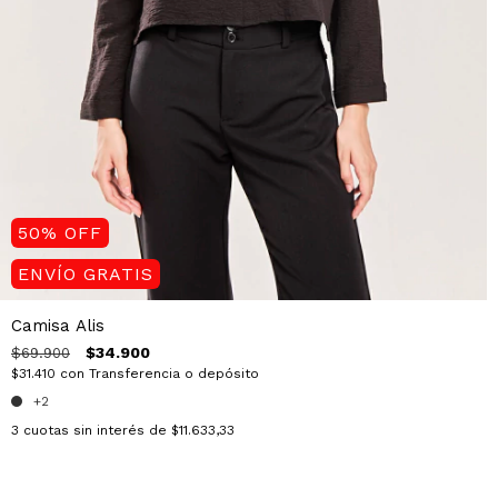
50
%
OFF
ENVÍO GRATIS
Camisa Alis
$34.900
$69.900
$31.410
con
Transferencia o depósito
+2
3
cuotas sin interés de
$11.633,33