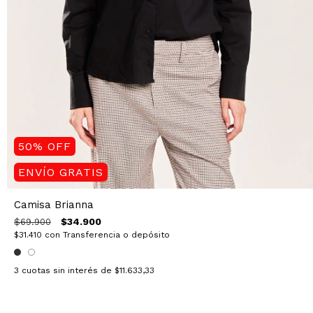
50
%
OFF
ENVÍO GRATIS
Camisa Brianna
$34.900
$69.900
$31.410
con
Transferencia o depósito
3
cuotas sin interés de
$11.633,33