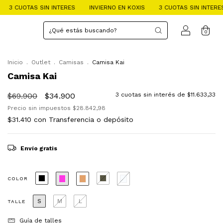
N INTERES
INVIERNO EN KOXIS
3 CUOTAS SIN INTERES
INVIERNO 
0
Inicio
.
Outlet
.
Camisas
.
Camisa Kai
Camisa Kai
$69.900
$34.900
3
cuotas sin interés de
$11.633,33
Precio sin impuestos
$28.842,98
$31.410
con
Transferencia o depósito
Envío gratis
COLOR
S
M
L
TALLE
Guía de talles