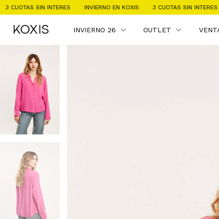
 INTERES
INVIERNO EN KOXIS
3 CUOTAS SIN INTERES
INVIERNO E
INVIERNO 26
OUTLET
VENT