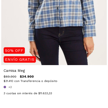
50
%
OFF
ENVÍO GRATIS
Camisa Meg
$34.900
$69.900
$31.410
con
Transferencia o depósito
+2
3
cuotas sin interés de
$11.633,33