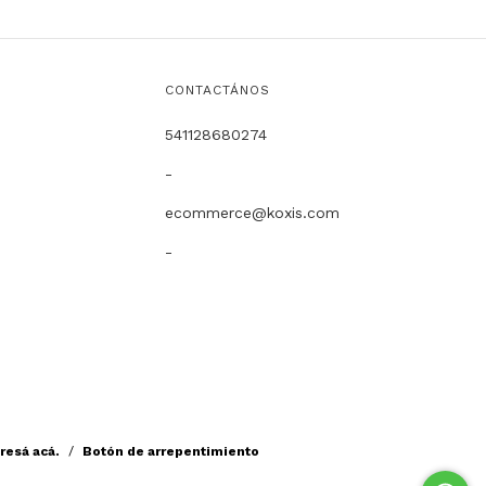
CONTACTÁNOS
541128680274
-
ecommerce@koxis.com
-
resá acá.
/
Botón de arrepentimiento