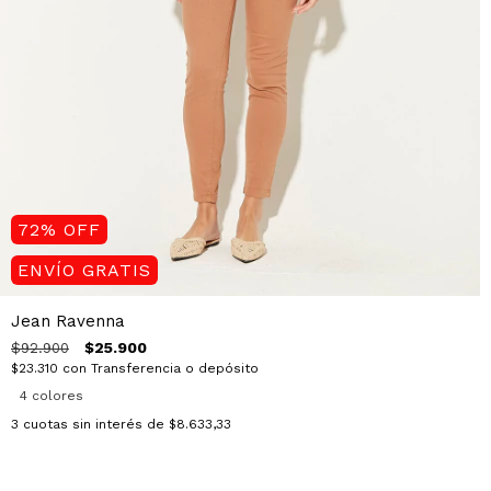
72
%
OFF
ENVÍO GRATIS
Jean Ravenna
$25.900
$92.900
$23.310
con
Transferencia o depósito
4 colores
3
cuotas sin interés de
$8.633,33