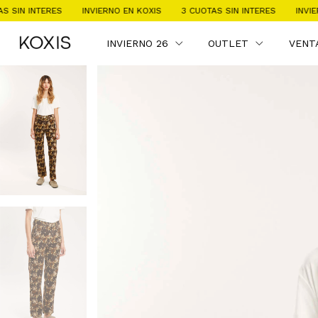
S
INVIERNO EN KOXIS
3 CUOTAS SIN INTERES
INVIERNO EN KOXIS
INVIERNO 26
OUTLET
VENT