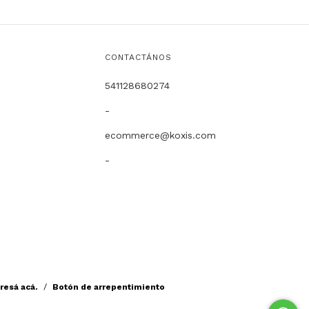
CONTACTÁNOS
541128680274
-
ecommerce@koxis.com
-
resá acá.
/
Botón de arrepentimiento