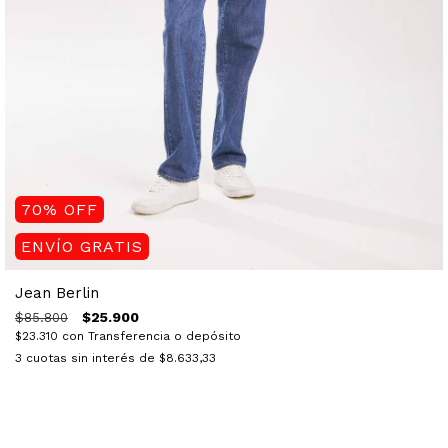
70
%
OFF
ENVÍO GRATIS
Jean Berlin
$25.900
$85.800
$23.310
con
Transferencia o depósito
3
cuotas sin interés de
$8.633,33