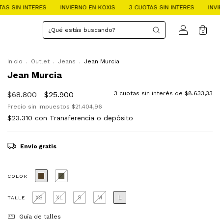
ES
INVIERNO EN KOXIS
3 CUOTAS SIN INTERES
INVIERNO EN KOXI
0
Inicio
.
Outlet
.
Jeans
.
Jean Murcia
Jean Murcia
$68.800
$25.900
3
cuotas sin interés de
$8.633,33
Precio sin impuestos
$21.404,96
$23.310
con
Transferencia o depósito
Envío gratis
COLOR
XS
XL
S
M
L
TALLE
Guía de talles