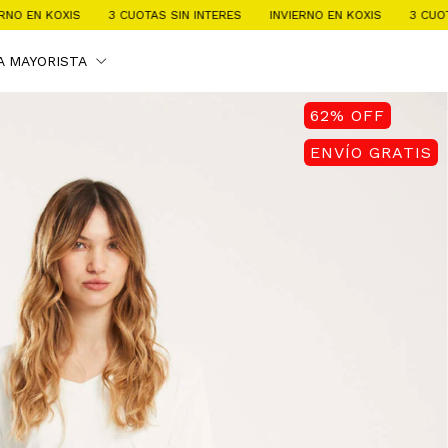
3 CUOTAS SIN INTERES
INVIERNO EN KOXIS
3 CUOTAS SIN INTER
A MAYORISTA
62
%
OFF
ENVÍO GRATIS