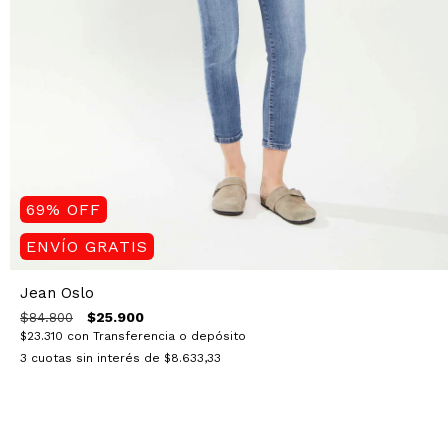
69
%
OFF
ENVÍO GRATIS
Jean Oslo
$25.900
$84.800
$23.310
con
Transferencia o depósito
3
cuotas sin interés de
$8.633,33