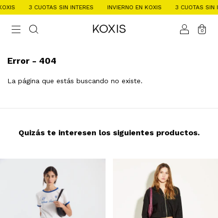
OXIS
3 CUOTAS SIN INTERES
INVIERNO EN KOXIS
3 CUOTAS SIN I
0
Error - 404
La página que estás buscando no existe.
Quizás te interesen los siguientes productos.