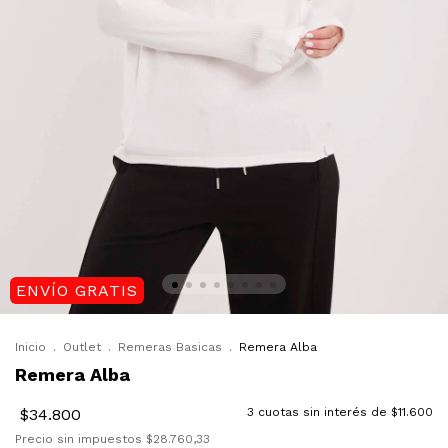
ENVÍO GRATIS
Inicio
.
Outlet
.
Remeras Basicas
.
Remera Alba
Remera Alba
$34.800
3
cuotas sin interés de
$11.600
Precio sin impuestos
$28.760,33