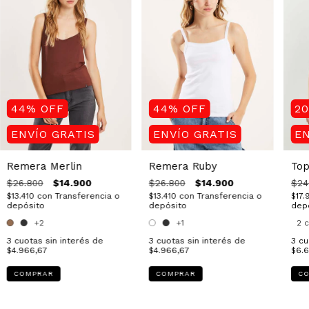
44
%
OFF
44
%
OFF
2
ENVÍO GRATIS
ENVÍO GRATIS
EN
Remera Merlin
Remera Ruby
Top
$14.900
$14.900
$26.800
$26.800
$24
$13.410
con
Transferencia o
$13.410
con
Transferencia o
$17.
depósito
depósito
dep
+2
+1
2 
3
cuotas sin interés de
3
cuotas sin interés de
3
cu
$4.966,67
$4.966,67
$6.6
COMPRAR
COMPRAR
C