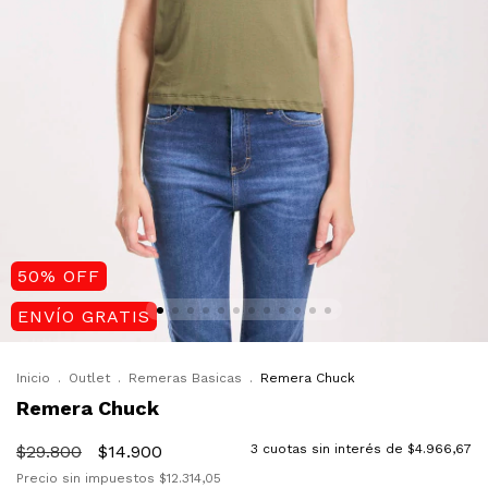
50
%
OFF
ENVÍO GRATIS
Inicio
.
Outlet
.
Remeras Basicas
.
Remera Chuck
Remera Chuck
$29.800
$14.900
3
cuotas sin interés de
$4.966,67
Precio sin impuestos
$12.314,05