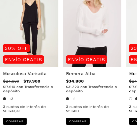
20
%
OFF
2
ENVÍO GRATIS
ENVÍO GRATIS
EN
Musculosa Variscita
Remera Alba
Mus
$19.900
$34.800
$24.800
$24
$17.910
con
Transferencia o
$31.320
con
Transferencia o
$17.
depósito
depósito
dep
+3
+1
3
cuotas sin interés de
3
cuotas sin interés de
3
cu
$6.633,33
$11.600
$6.6
COMPRAR
COMPRAR
C