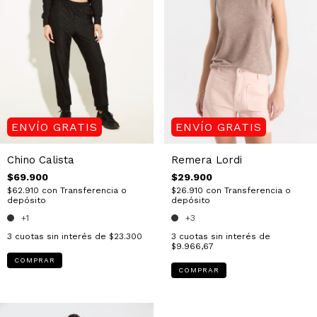
ENVÍO GRATIS
ENVÍO GRATIS
Remera Lordi
Chino Calista
$29.900
$69.900
$26.910
con
Transferencia o
$62.910
con
Transferencia o
depósito
depósito
+3
+1
3
cuotas sin interés de
3
cuotas sin interés de
$23.300
$9.966,67
COMPRAR
COMPRAR