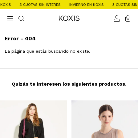
OXIS
3 CUOTAS SIN INTERES
INVIERNO EN KOXIS
3 CUOTAS SIN I
0
Error - 404
La página que estás buscando no existe.
Quizás te interesen los siguientes productos.