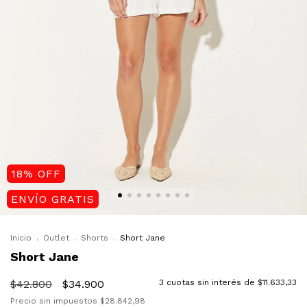
18
%
OFF
ENVÍO GRATIS
Inicio
.
Outlet
.
Shorts
.
Short Jane
Short Jane
$42.800
$34.900
3
cuotas sin interés de
$11.633,33
Precio sin impuestos
$28.842,98