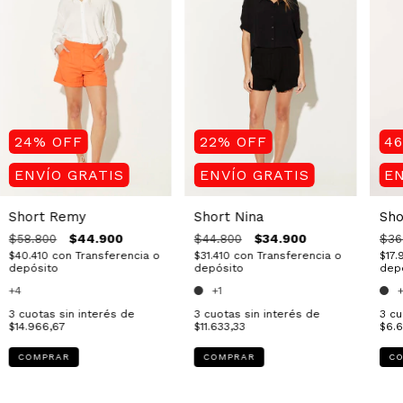
24
%
OFF
22
%
OFF
4
ENVÍO GRATIS
ENVÍO GRATIS
EN
Short Remy
Short Nina
Sho
$44.900
$34.900
$58.800
$44.800
$36
$40.410
con
Transferencia o
$31.410
con
Transferencia o
$17.
depósito
depósito
dep
+4
+1
3
cuotas sin interés de
3
cuotas sin interés de
3
cu
$14.966,67
$11.633,33
$6.6
COMPRAR
COMPRAR
C