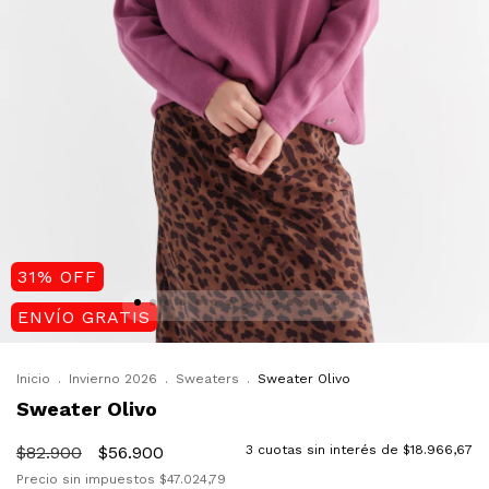
31
%
OFF
ENVÍO GRATIS
Inicio
.
Invierno 2026
.
Sweaters
.
Sweater Olivo
Sweater Olivo
$82.900
$56.900
3
cuotas sin interés de
$18.966,67
Precio sin impuestos
$47.024,79