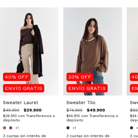
40
%
OFF
33
%
OFF
4
ENVÍO GRATIS
ENVÍO GRATIS
EN
Sweater Laurel
Sweater Tilo
Swe
$29.900
$49.900
$49.900
$74.900
$82
$26.910
con
Transferencia o
$44.910
con
Transferencia o
$44
depósito
depósito
dep
+1
+1
+
3
cuotas sin interés de
3
cuotas sin interés de
3
cu