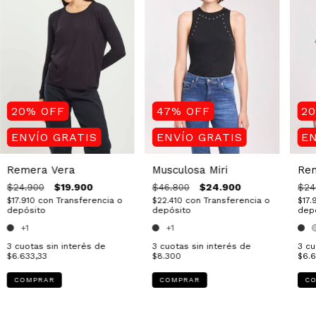
20
%
OFF
47
%
OFF
2
ENVÍO GRATIS
ENVÍO GRATIS
EN
Remera Vera
Musculosa Miri
Rem
$19.900
$24.900
$24.900
$46.800
$24
$17.910
con
Transferencia o
$22.410
con
Transferencia o
$17.
depósito
depósito
dep
+1
+1
3
cuotas sin interés de
3
cuotas sin interés de
3
cu
$6.633,33
$8.300
$6.6
COMPRAR
COMPRAR
C