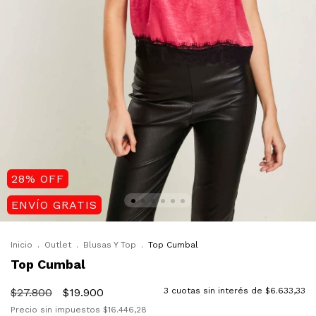
28
%
OFF
ENVÍO GRATIS
Inicio
.
Outlet
.
Blusas Y Top
.
Top Cumbal
Top Cumbal
$27.800
$19.900
3
cuotas sin interés de
$6.633,33
Precio sin impuestos
$16.446,28