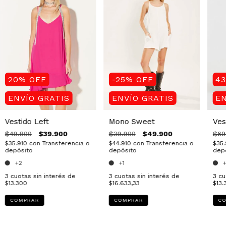
20
%
OFF
4
-25
%
OFF
ENVÍO GRATIS
EN
ENVÍO GRATIS
Vestido Left
Ves
Mono Sweet
$39.900
$49.900
$49.800
$69
$39.900
$35.910
con
Transferencia o
$35
$44.910
con
Transferencia o
depósito
dep
depósito
+2
+1
3
cuotas sin interés de
3
cu
3
cuotas sin interés de
$13.300
$13.
$16.633,33
COMPRAR
C
COMPRAR